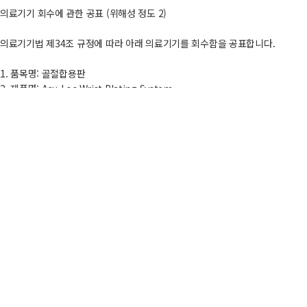
의료기기 회수에 관한 공표 (위해성 정도 2)
의료기기법 제34조 규정에 따라 아래 의료기기를 회수함을 공표합니다.
1. 품목명: 골절합용판
2. 제품명: Acu-Loc Wrist Plating System
3. 모델명: 첨부파일[수허07-965호 회수제품]참조
4. 허가․인증․신고번호: 수허07-965호
5. 분류번호(등급): B03090.01(3)
6. 제조번호 또는 로트번호: 첨부파일[수허07-965호 회수제품]참조
7. 제조일자 또는 사용(유효)기한: 해당없음
8. 회수사유: 등록되지 않은 제조소에서 제조된 제품
9. 회수방법 및 판매업자 협조사항 등: 반송
10. 소비자가 취해야 하는 행동: 본사로 반품
11. 회수개시일: 2025년 09월 30일
12. 회수의무자: 준영메디칼(대표자 이상우)
13. 소재지: 서울특별시 은평구 연서로 54 지하층,2층,3층,4층 (역촌동, 현성빌
14. 연락처: TEL) 02-383-1784, FAX) 02-383-1844
15. 작성연월일: 2025년 09월 30일